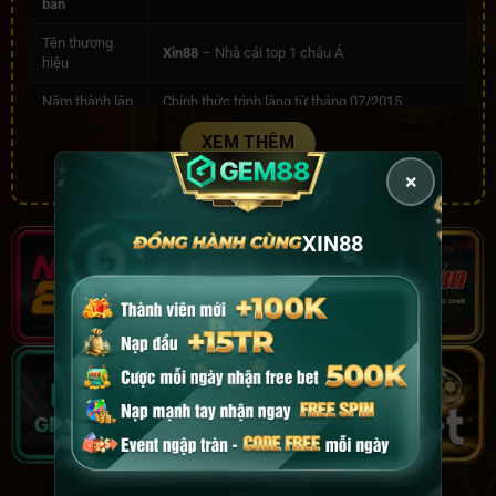
bản
Tên thương
Xin88
– Nhà cái top 1 châu Á
hiệu
Năm thành lập
Chính thức trình làng từ tháng 07/2015
Địa chỉ trụ sở
Máy chủ đặt ở Manila, Philippines
XEM THÊM
×
Quy mô hoạt
Phát triển tại hơn 10 quốc gia châu Á, có cả
động
Việt Nam
Lĩnh vực hoạt
Cá cược thể thao, sòng bài online, slot, bắn cá,
XIN88
động
…
Giấy phép
PAGCOR
, GSC, CEZA, MGA
Xin88
Đối tác chiến
Hơn 100 nhà phát hành trò chơi, đối tác thanh
lược
toán, bảo mật
Số lượng
Vượt mốc 10 triệu member vào đầu năm 2025
người chơi
Lượt truy cập
Mỗi ngày thu hút hơn 5 triệu lượt tham gia