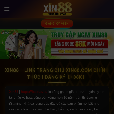
Bỏ
qua
nội
dung
ĐĂNG KÝ +88K
XIN88 – LINK TRANG CHỦ XIN88.COM CHÍNH
THỨC | ĐĂNG KÝ【+88K】
Xin88
|
https://leadus.io/
là cổng game giải trí trực tuyến uy tín
tại châu Á, hoạt động bền vững hơn 10 năm trên thị trường
iGaming. Nhà cái cung cấp đầy đủ các sản phẩm nổi bật như
casino online, cá cược thể thao, bắn cá, nổ hũ và xổ số, kết