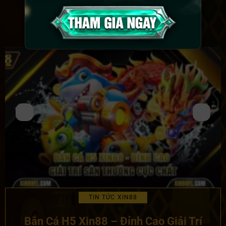
Xin88 phát triển vững mạnh hơn 10 năm kinh nghiệm
TIN TỨC MỚI NHẤT
Ban đầu, nền tảng gặp rất nhiều khó khăn về nguồn vốn,
đối thủ cạnh tranh, chất lượng giao diện, dịch vụ,… Tuy
nhiên chỉ sau hơn 2 năm thành lập, thương hiệu đã dần
củng cố vị thế của mình và mở rộng phát triển toàn diện.
Cụ thể một số dấu mốc đáng nhớ của trang web
Xin88
nhất định phải biết gồm:
Năm 2016: Nỗ lực tìm kiếm mối quan hệ hợp tác từ
nhà phát hành game (Jili, TP, AG,…), xin cấp phép đầy
đủ từ các tổ chức lớn.
Năm 2017: Đạt danh hiệu đầu tiên “Online Casino of
the Year” tại lễ trao giải Asia Gambling Awards.
Năm 2018 – 2020: Đầu tư lớn vào công nghệ bảo
TIN TỨC XIN88
mật, cải tiến giao diện, tốc độ truyền tải game mượt
mà.
Bắn Cá H5 Xin88 – Đỉnh Cao Giải Trí