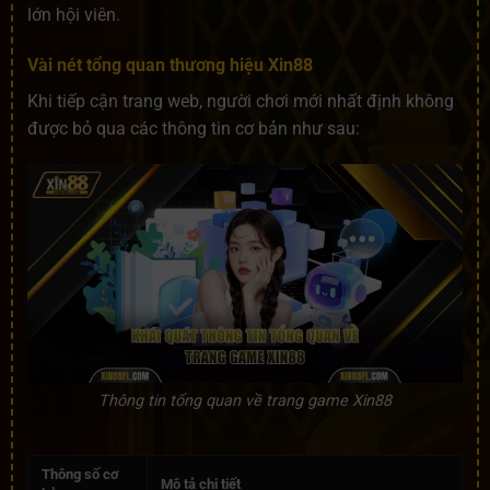
lớn hội viên.
Vài nét tổng quan thương hiệu Xin88
Khi tiếp cận trang web, người chơi mới nhất định không
được bỏ qua các thông tin cơ bản như sau:
Thông tin tổng quan về trang game Xin88
Thông số cơ
Mô tả chi tiết