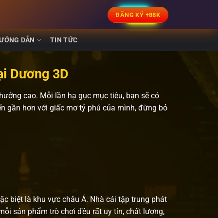
ĐĂNG KÝ +88K
ƯỚNG DẪN
TIN TỨC
ại Dương 3D
thưởng cao. Mỗi lần hạ gục mục tiêu, bạn sẽ có
iến gần hơn với giấc mơ tỷ phú của mình, đừng bỏ
ặc biệt là khu vực châu Á. Nhà cái tập trung phát
ỗi sản phẩm trò chơi đều rất uy tín, chất lượng,