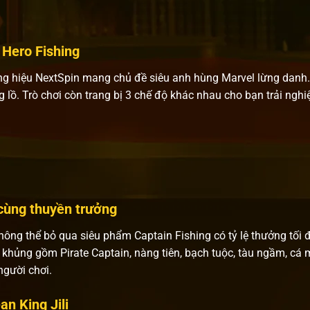
 Hero Fishing
g hiệu NextSpin mang chủ đề siêu anh hùng Marvel lừng danh.
 lồ. Trò chơi còn trang bị 3 chế độ khác nhau cho bạn trải ngh
 cùng thuyền trưởng
ông thể bỏ qua siêu phẩm Captain Fishing có tỷ lệ thưởng tối
 khủng gồm Pirate Captain, nàng tiên, bạch tuộc, tàu ngầm, cá
người chơi.
n King Jili