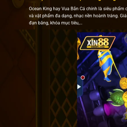
Ocean King hay Vua Bắn Cá chính là siêu phẩm do 
và vật phẩm đa dạng, nhạc nền hoành tráng. Giá 
đạn băng, khóa mục tiêu,…