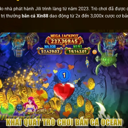
nhà phát hành Jili trình làng từ năm 2023. Trò chơi đã được đầu
trị thưởng
bắn cá Xin88
dao động từ 2x đến 3,000x cược cơ bản 