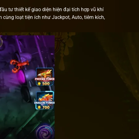
 tư thiết kế giao diện hiện đại tích hợp vũ khí
cùng loạt tiện ích như Jackpot, Auto, tiêm kích,