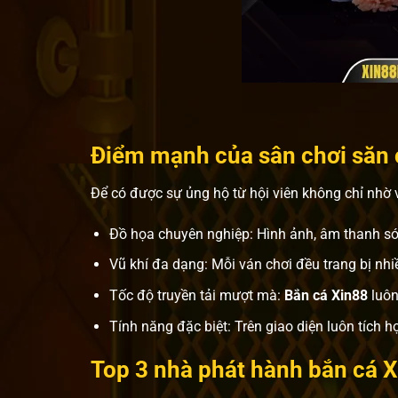
Điểm mạnh của sân chơi săn 
Để có được sự ủng hộ từ hội viên không chỉ nhờ 
Đồ họa chuyên nghiệp: Hình ảnh, âm thanh só
Vũ khí đa dạng: Mỗi ván chơi đều trang bị nhiều
Tốc độ truyền tải mượt mà:
Bắn cá Xin88
luôn
Tính năng đặc biệt: Trên giao diện luôn tích h
Top 3 nhà phát hành bắn cá X