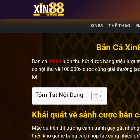
Bỏ
qua
nội
XIN88
THỂ THAO
B
dung
Bắn Cá Xin
Bắn cá
Xin88
luôn thu hút được hàng triệu lượt 
cơ hội thu về 100,000x cược cùng giải thưởng ja
lỡ!
Tóm Tắt Nội Dung
Khái quát về sảnh cược bắn c
Mặc dù trên thị trường cạnh tranh gay gắt nhưng
triển kho game bằng cách hợp tác cùng nhiều đơn 