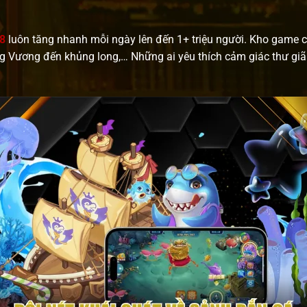
88
luôn tăng nhanh mỗi ngày lên đến 1+ triệu người. Kho game cù
 Vương đến khủng long,… Những ai yêu thích cảm giác thư giãn 