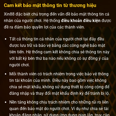
Cam kết bảo mật thông tin từ thương hiệu
Xin88 đặc biệt chú trọng đến vấn đề bảo mật thông tin cá
nhân của người chơi. Hệ thống
điều khoản điều kiện
được
đề ra đảm bảo quyền lợi của các thành viên.
Tất cả thông tin cá nhân của người chơi tại đây đều
được lưu trữ và bảo vệ bằng các công nghệ bảo mật
tiên tiến. Hệ thống cam kết không chia sẻ thông tin này
với bất kỳ bên thứ ba nào nếu không có sự đồng ý của
người chơi.
Mỗi thành viên có trách nhiệm trong việc bảo vệ thông
tin tài khoản của mình. Điều này bao gồm việc không
chia sẻ mật khẩu, không sử dụng thiết bị công cộng để
đăng nhập và thay đổi mật khẩu định kỳ để tránh bị lộ.
Nền tảng không chịu trách nhiệm cho những rủi ro liên
quan đến bảo mật do người chơi. Ví dụ như chia sẻ tài
khoản đăng nhập, sử dụng ứng dụng gian lận, truy cập