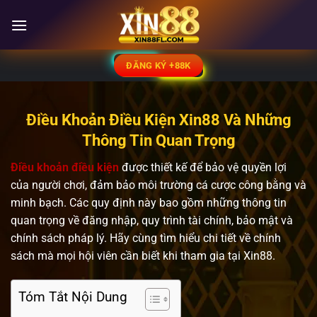
Bỏ
qua
nội
dung
ĐĂNG KÝ +88K
Điều Khoản Điều Kiện Xin88 Và Những
Thông Tin Quan Trọng
Điều khoản điều kiện
được thiết kế để bảo vệ quyền lợi
của người chơi, đảm bảo môi trường cá cược công bằng và
minh bạch. Các quy định này bao gồm những thông tin
quan trọng về đăng nhập, quy trình tài chính, bảo mật và
chính sách pháp lý. Hãy cùng tìm hiểu chi tiết về chính
sách mà mọi hội viên cần biết khi tham gia tại Xin88.
Tóm Tắt Nội Dung