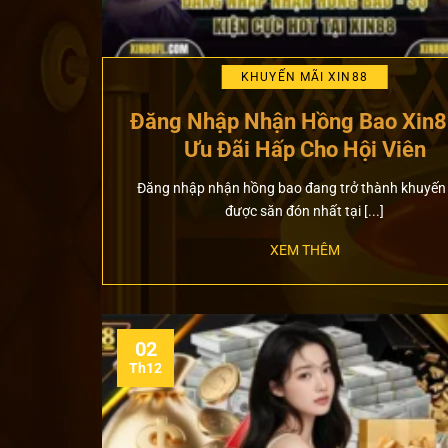
KHUYẾN MÃI XIN88
Đăng Nhập Nhận Hồng Bao Xin8
Ưu Đãi Hấp Cho Hội Viên
Đăng nhập nhận hồng bao đang trở thành khuyến
được săn đón nhất tại [...]
XEM THÊM
02
Th12