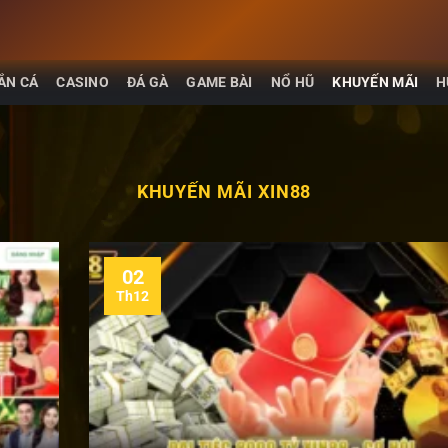
ẮN CÁ
CASINO
ĐÁ GÀ
GAME BÀI
NỔ HŨ
KHUYẾN MÃI
H
KHUYẾN MÃI XIN88
02
Th12