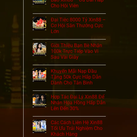
Cho Hội Viên
Đại Tiệc 8000 Tỷ Xin88 –
Cơ Hội Săn Thưởng Cực
Lớn
Giới Thiệu Bạn Bè Nhận
100k Trực Tiếp Vào Ví
Sau Vài Giây
Khuyến Mãi Nạp Đầu
Tặng 50k Cực Hấp Dẫn
Dành Cho Tân Binh
Hợp Tác Đại Lý Xin88 Để
Nhận Hoa Hồng Hấp Dẫn
Lên Đến 30%
Các Cách Liên Hệ Xin88
Tối Ưu Trải Nghiệm Cho
Khách Hàng