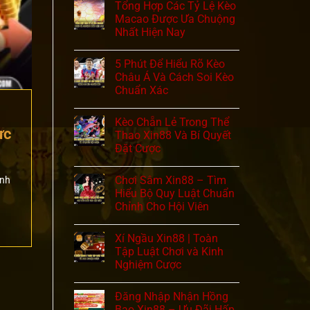
Tổng Hợp Các Tỷ Lệ Kèo
Macao Được Ưa Chuộng
Nhất Hiện Nay
5 Phút Để Hiểu Rõ Kèo
Châu Á Và Cách Soi Kèo
Chuẩn Xác​
Kèo Chẵn Lẻ Trong Thể
ực
Thao Xin88 Và Bí Quyết
Đặt Cược
Chơi Sâm Xin88 – Tìm
ành
Hiểu Bộ Quy Luật Chuẩn
Chỉnh Cho Hội Viên
Xí Ngầu Xin88 | Toàn
Tập Luật Chơi và Kinh
Nghiệm Cược
Đăng Nhập Nhận Hồng
Bao Xin88 – Ưu Đãi Hấp