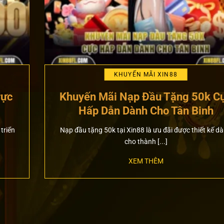
KHUYẾN MÃI XIN88
rực
Khuyến Mãi Nạp Đầu Tặng 50k C
Hấp Dẫn Dành Cho Tân Binh
triển
Nạp đầu tặng 50k tại Xin88 là ưu đãi được thiết kế d
cho thành [...]
XEM THÊM
×
XIN88