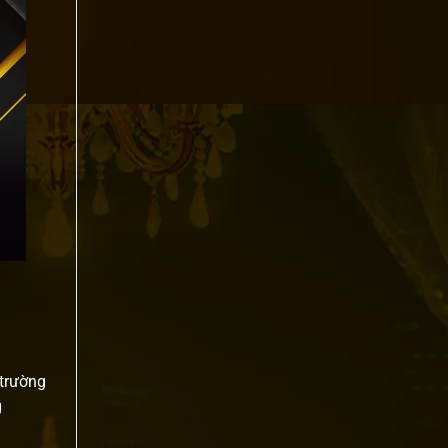
 trường
g