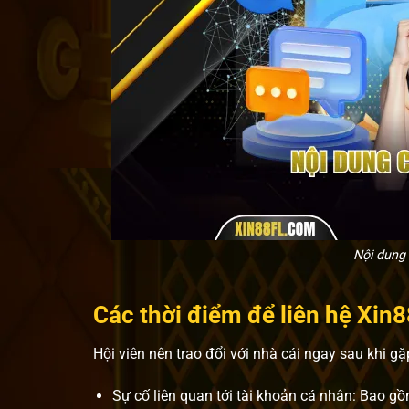
Nội dung 
Các thời điểm để liên hệ Xin
Hội viên nên trao đổi với nhà cái ngay sau khi g
Sự cố liên quan tới tài khoản cá nhân: Bao gồ