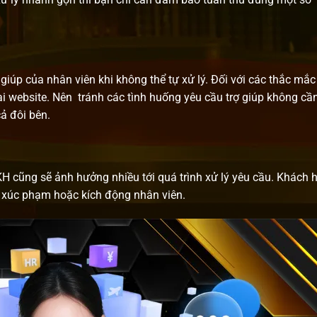
giúp của nhân viên khi không thể tự xử lý. Đối với các thắc mắ
i website. Nên tránh các tình huống yêu cầu trợ giúp không cần 
cả đôi bên.
SKH cũng sẽ ảnh hưởng nhiều tới quá trình xử lý yêu cầu. Khách 
ng xúc phạm hoặc kích động nhân viên.