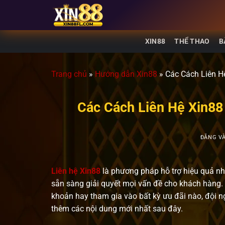
Bỏ
qua
nội
XIN88
THỂ THAO
B
dung
Trang chủ
»
Hướng dẫn Xin88
»
Các Cách Liên H
Các Cách Liên Hệ Xin88
ĐĂNG V
Liên hệ Xin88
là phương pháp hỗ trợ hiệu quả nhấ
sẵn sàng giải quyết mọi vấn đề cho khách hàng. C
khoản hay tham gia vào bất kỳ ưu đãi nào, đội 
thêm các nội dung mới nhất sau đây.