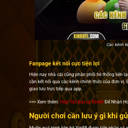
Các kênh li
Fanpage kết nối cực tiện lợi
Hiện nay nhà cái cũng phân phối hệ thống liên l
cần kết nối qua các kênh chính thức của đơn vị.
giao lưu trực tiếp qua app.
>>> Xem thêm:
Hợp Tác Đại Lý Xin88
Để Nhận Ho
Người chơi cần lưu ý gì khi g
Muốn quá trình liên hệ Xin88 được tiếp nhận và 