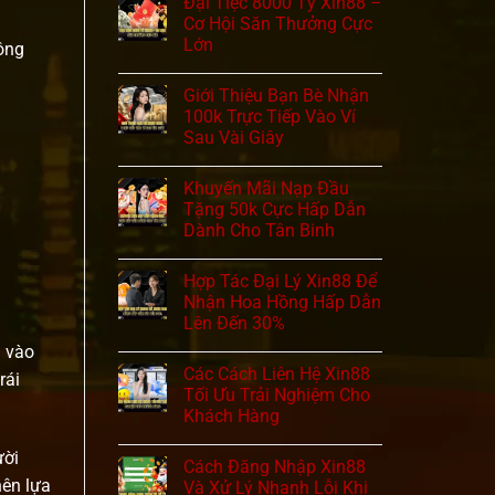
Đại Tiệc 8000 Tỷ Xin88 –
Cơ Hội Săn Thưởng Cực
Lớn
ông
Giới Thiệu Bạn Bè Nhận
100k Trực Tiếp Vào Ví
Sau Vài Giây
Khuyến Mãi Nạp Đầu
Tặng 50k Cực Hấp Dẫn
Dành Cho Tân Binh
Hợp Tác Đại Lý Xin88 Để
Nhận Hoa Hồng Hấp Dẫn
Lên Đến 30%
n vào
Các Cách Liên Hệ Xin88
rái
Tối Ưu Trải Nghiệm Cho
Khách Hàng
ười
Cách Đăng Nhập Xin88
nên lựa
Và Xử Lý Nhanh Lỗi Khi