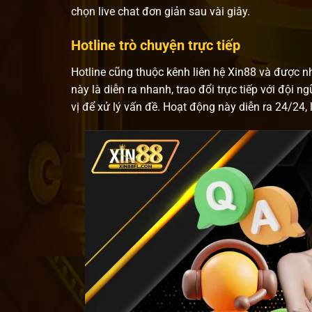
chọn live chat đơn giản sau vài giây.
Hotline trò chuyện trực tiếp
Hotline cũng thuộc kênh liên hệ Xin88 và được n
này là diễn ra nhanh, trao đổi trực tiếp với đội 
vị để xử lý vấn đề. Hoạt động này diễn ra 24/24,