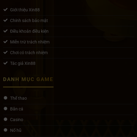
Giới thiệu Xin88
Chính sách bảo mật
Điều khoản điều kiện
Miễn trừ trách nhiệm
Chơi có trách nhiệm
Tác giả Xin88
DANH MỤC GAME
Thể thao
Bắn cá
Casino
Nổ hũ