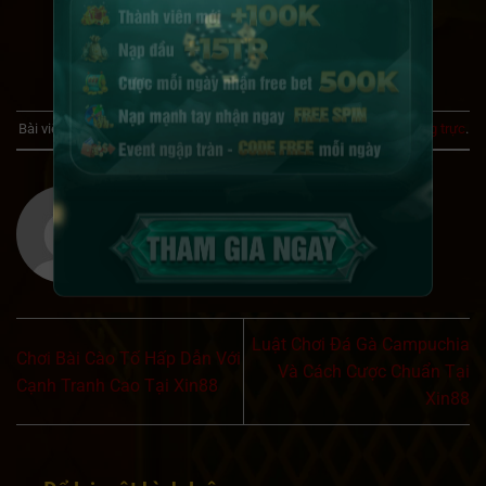
Bài viết này được đăng trong
Tin tức Xin88
. Đánh dấu
liên kết thường trực
.
NGUYỄN CƯỜNG
Luật Chơi Đá Gà Campuchia
Chơi Bài Cào Tố Hấp Dẫn Với
Và Cách Cược Chuẩn Tại
Cạnh Tranh Cao Tại Xin88
Xin88