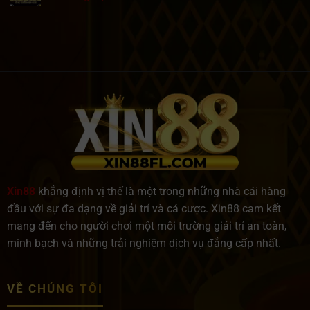
Xin88
khẳng định vị thế là một trong những nhà cái hàng
đầu với sự đa dạng về giải trí và cá cược. Xin88 cam kết
mang đến cho người chơi một môi trường giải trí an toàn,
minh bạch và những trải nghiệm dịch vụ đẳng cấp nhất.
VỀ CHÚNG TÔI