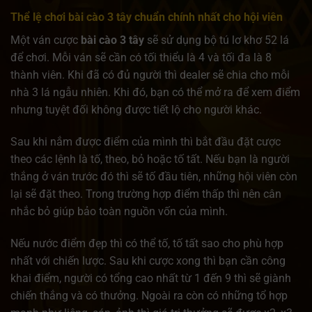
Thể lệ chơi bài cào 3 tây chuẩn chính nhất cho hội viên
Một ván cược
bài cào 3 tây
sẽ sử dụng bộ tú lơ khơ 52 lá
để chơi. Mỗi ván sẽ cần có tối thiểu là 4 và tối đa là 8
thành viên. Khi đã có đủ người thì dealer sẽ chia cho mỗi
nhà 3 lá ngẫu nhiên. Khi đó, bạn có thể mở ra để xem điểm
nhưng tuyệt đối không được tiết lộ cho người khác.
Sau khi nắm được điểm của mình thì bắt đầu đặt cược
theo các lệnh là tố, theo, bỏ hoặc tố tất. Nếu bạn là người
thắng ở ván trước đó thì sẽ tố đầu tiên, những hội viên còn
lại sẽ đặt theo. Trong trường hợp điểm thấp thì nên cân
nhắc bỏ giúp bảo toàn nguồn vốn của mình.
Nếu nước điểm đẹp thì có thể tố, tố tất sao cho phù hợp
nhất với chiến lược. Sau khi cược xong thì bạn cần công
khai điểm, người có tổng cao nhất từ 1 đến 9 thì sẽ giành
chiến thắng và có thưởng. Ngoài ra còn có những tổ hợp