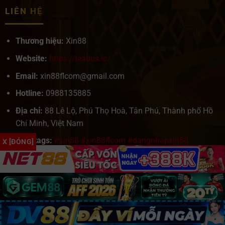
LIÊN HỆ
Thương hiệu:
Xin88
Website:
https://leadus.io/
Email:
xin88flcom@gmail.com
Hotline:
0988135885
Địa chỉ:
88 Lê Lộ, Phú Thọ Hoà, Tân Phú, Thành phố Hồ
Chí Minh, Việt Nam
Hashtags:
#xin88
#xin88flcom
#dangnhapxin88
X [ĐÓNG]
#dangkyxin88
#trangchuxin88
#casinoxin88