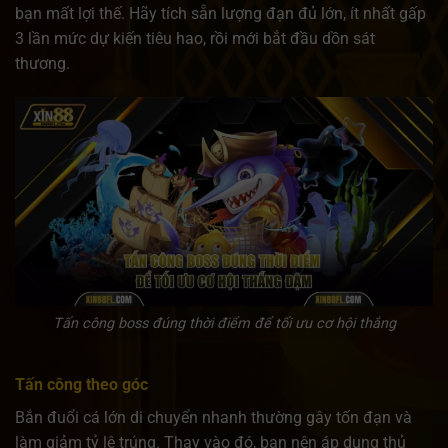
bạn mất lợi thế. Hãy tích sẵn lượng đạn đủ lớn, ít nhất gấp
3 lần mức dự kiến tiêu hao, rồi mới bắt đầu dồn sát
thương.
Tấn công boss đúng thời điểm để tối ưu cơ hội thắng
Tấn công theo góc
Bắn đuổi cá lớn di chuyển nhanh thường gây tốn đạn và
làm giảm tỷ lệ trúng. Thay vào đó, bạn nên áp dụng thủ