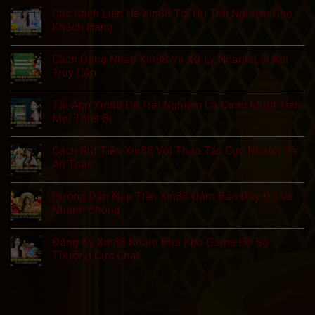
Các Cách Liên Hệ Xin88 Tối Ưu Trải Nghiệm Cho
Khách Hàng
Cách Đăng Nhập Xin88 Và Xử Lý Nhanh Lỗi Khi
Truy Cập
Tải App Xin88 Để Trải Nghiệm Cá Cược Mượt Trên
Mọi Thiết Bị
Cách Rút Tiền Xin88 Với Thao Tác Cực Nhanh Và
An Toàn
Hướng Dẫn Nạp Tiền Xin88 Đảm Bảo Đầy Đủ Và
Nhanh Chóng
Đăng Ký Xin88 Khám Phá Kho Game Đồ Sộ
Thưởng Cực Chất