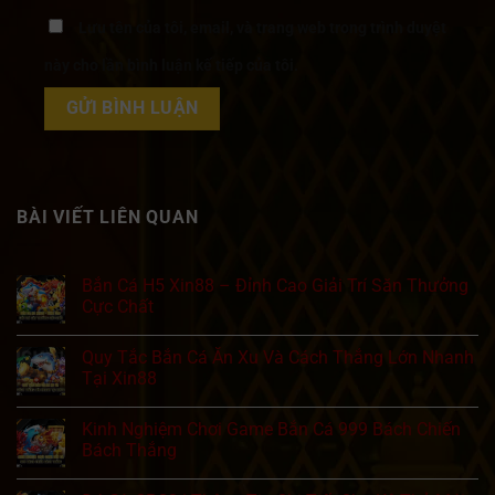
Lưu tên của tôi, email, và trang web trong trình duyệt
này cho lần bình luận kế tiếp của tôi.
BÀI VIẾT LIÊN QUAN
Bắn Cá H5 Xin88 – Đỉnh Cao Giải Trí Săn Thưởng
Cực Chất
Quy Tắc Bắn Cá Ăn Xu Và Cách Thắng Lớn Nhanh
Tại Xin88
Kinh Nghiệm Chơi Game Bắn Cá 999 Bách Chiến
Bách Thắng