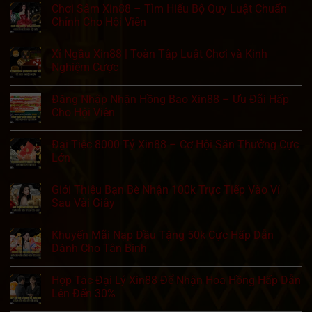
Chơi Sâm Xin88 – Tìm Hiểu Bộ Quy Luật Chuẩn
Chỉnh Cho Hội Viên
Xí Ngầu Xin88 | Toàn Tập Luật Chơi và Kinh
Nghiệm Cược
Đăng Nhập Nhận Hồng Bao Xin88 – Ưu Đãi Hấp
Cho Hội Viên
Đại Tiệc 8000 Tỷ Xin88 – Cơ Hội Săn Thưởng Cực
Lớn
Giới Thiệu Bạn Bè Nhận 100k Trực Tiếp Vào Ví
Sau Vài Giây
Khuyến Mãi Nạp Đầu Tặng 50k Cực Hấp Dẫn
Dành Cho Tân Binh
Hợp Tác Đại Lý Xin88 Để Nhận Hoa Hồng Hấp Dẫn
Lên Đến 30%