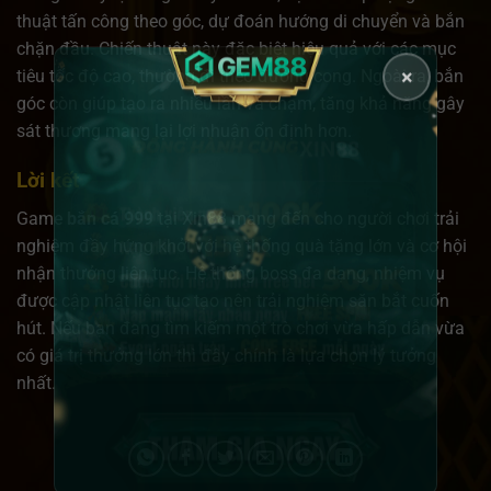
thuật tấn công theo góc, dự đoán hướng di chuyển và bắn
chặn đầu. Chiến thuật này đặc biệt hiệu quả với các mục
tiêu tốc độ cao, thường đi theo đường cong. Ngoài ra, bắn
×
góc còn giúp tạo ra nhiều lần va chạm, tăng khả năng gây
sát thương mang lại lợi nhuận ổn định hơn.
XIN88
Lời kết
Game
bắn cá 999
tại Xin88 mang đến cho người chơi trải
nghiệm đầy hứng khởi với hệ thống quà tặng lớn và cơ hội
nhận thưởng liên tục. Hệ thống boss đa dạng, nhiệm vụ
được cập nhật liên tục tạo nên trải nghiệm săn bắt cuốn
hút. Nếu bạn đang tìm kiếm một trò chơi vừa hấp dẫn vừa
có giá trị thưởng lớn thì đây chính là lựa chọn lý tưởng
nhất.