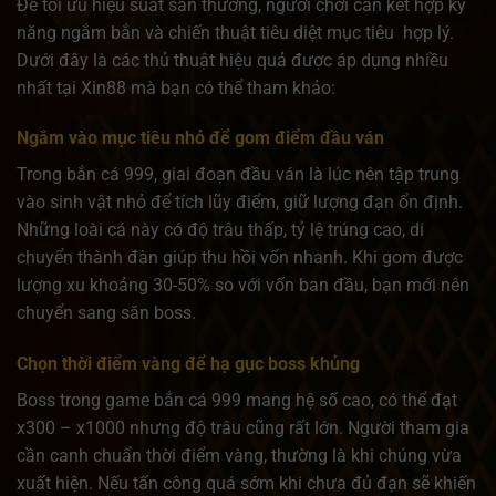
Để tối ưu hiệu suất săn thưởng, người chơi cần kết hợp kỹ
năng ngắm bắn và chiến thuật tiêu diệt mục tiêu hợp lý.
Dưới đây là các thủ thuật hiệu quả được áp dụng nhiều
nhất tại Xin88 mà bạn có thể tham khảo:
Ngắm vào mục tiêu nhỏ để gom điểm đầu ván
Trong bắn cá 999, giai đoạn đầu ván là lúc nên tập trung
vào sinh vật nhỏ để tích lũy điểm, giữ lượng đạn ổn định.
Những loài cá này có độ trâu thấp, tỷ lệ trúng cao, di
chuyển thành đàn giúp thu hồi vốn nhanh. Khi gom được
lượng xu khoảng 30-50% so với vốn ban đầu, bạn mới nên
chuyển sang săn boss.
Chọn thời điểm vàng để hạ gục boss khủng
Boss trong game bắn cá 999 mang hệ số cao, có thể đạt
x300 – x1000 nhưng độ trâu cũng rất lớn. Người tham gia
cần canh chuẩn thời điểm vàng, thường là khi chúng vừa
xuất hiện. Nếu tấn công quá sớm khi chưa đủ đạn sẽ khiến