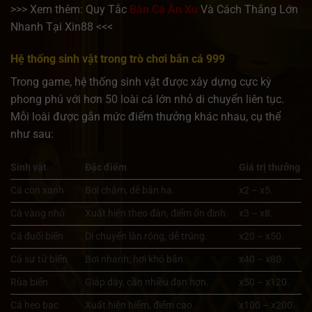
>>> Xem thêm:
Quy Tắc
Bắn Cá Ăn Xu
Và Cách Thắng Lớn
Nhanh Tại Xin88 <<<
Hệ thống sinh vật trong trò chơi bắn cá 999
Trong game, hệ thống sinh vật được xây dựng cực kỳ
phong phú với hơn 50 loài cá lớn nhỏ di chuyển liên tục.
Mỗi loài được gắn mức điểm thưởng khác nhau, cụ thể
như sau:
Sinh vật
Đặc điểm
Giá trị thưởng
Cá con xanh
Bơi chậm, dễ bắn hạ.
x2 – x5.
Cá vàng nhỏ
Xuất hiện theo đàn, điểm ổn định.
x3 – x8.
Cá đuối biển
Di chuyển làn rộng, dễ trúng.
x20 – x50.
Cá sư tử biển
Bơi nhanh, hơi khó bắn.
x40 – x80.
Rùa biển
Giáp dày, cần nhiều đạn hơn.
x50 – x120.
Cá heo bạc
Xuất hiện hiếm, điểm cao.
x100 – x200.