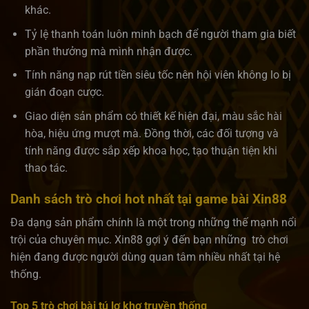
khác.
Tỷ lệ thanh toán luôn minh bạch để người tham gia biết
phần thưởng mà mình nhận được.
Tính năng nạp rút tiền siêu tốc nên hội viên không lo bị
gián đoạn cược.
Giao diện sản phẩm có thiết kế hiện đại, màu sắc hài
hòa, hiệu ứng mượt mà. Đồng thời, các đối tượng và
tính năng được sắp xếp khoa học, tạo thuận tiện khi
thao tác.
Danh sách trò chơi hot nhất tại game bài Xin88
Đa dạng sản phẩm chính là một trong những thế mạnh nổi
trội của chuyên mục. Xin88 gợi ý đến bạn những trò chơi
hiện đang được người dùng quan tâm nhiều nhất tại hệ
thống.
Top 5 trò chơi bài tú lơ khơ truyền thống