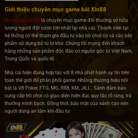
Giới thiệu chuyên mục game bài Xin88
Game bài Xin88
là chuyên mục game đổi thưởng sở hữu
lượng người đặt cược lớn nhất tại nhà cái. Thành viên tại
hệ thống có thể tham gia đầu tư vào trò chơi cờ và các sản
phẩm sử dụng bộ tú lơ khơ. Chúng tôi mang đến khách
hàng những sản phẩm độc đáo có nguồn gốc từ Việt Nam,
Trung Quốc và quốc tế.
Nhà cái hiện đang hợp tác với 8 nhà phát hành uy tín trên
toàn thế giới để phân phối game. Những thương hiệu nổi
bật là V8 Poker, FTG, MG, R88, KM, JILI… Sảnh đảm bảo
cung cấp trò chơi có giao diện hiện đại, quy tắc rõ ràng, trả
thưởng minh bạch. Đồng thời, bảo mật của sảnh cao nên
người dùng an tâm khi đầu tư.