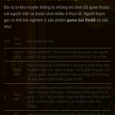
Bài tú lơ khơ truyền thống là những trò chơi đã quen thuộc
với người Việt và được chơi nhiều ở thực tế. Người tham
gai có thể trải nghiệm 5 sản phẩm
game bài Xin88
có sẵn
như:
Trò
STT
Đặc điểm nổi bật
chơi
Phỏm
Người chơi bốc 1 lá từ nọc hoặc ăn quân của người
1
tá lả
trước để tạo thành phỏm có tối thiểu từ 3 lá trở lên.
Người dùng xếp 3 lá thành 3 chi mạnh nhất theo thứ
Mậu
tự giảm dần: chi 1gồm 5 quân, chi 2 gồm 5 quân, chi
2
binh
3 có 3 quân. Sau đó, thành viên so từng chi với nhau
để xác định người thắng của chi đó.
Là sản phẩm game bài Xin88 có hàng trăm nghìn hội
viên tham gia mỗi ngày. Trong bàn, mỗi người được
Bài
3
phát 17 lá, 3 lá cuối phát cho bên làm cái. Bên người
tấn
chơi và cái sẽ đấu với nhau, ai hết bài trước thì
thắng.
Nổ
Người trong bàn được chia cho 3 lá sau đó trải qua 1