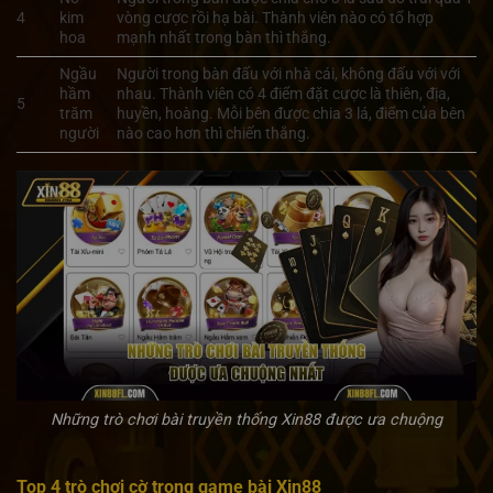
4
kim
vòng cược rồi hạ bài. Thành viên nào có tổ hợp
hoa
mạnh nhất trong bàn thì thắng.
Ngầu
Người trong bàn đấu với nhà cái, không đấu với với
hầm
nhau. Thành viên có 4 điểm đặt cược là thiên, địa,
5
trăm
huyền, hoàng. Mỗi bên được chia 3 lá, điểm của bên
người
nào cao hơn thì chiến thắng.
Những trò chơi bài truyền thống Xin88 được ưa chuộng
Top 4 trò chơi cờ trong game bài Xin88