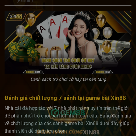
(Fantan)
Danh sách trò chơi cờ hay tại nền tảng
Đánh giá chất lượng 7 sảnh tại game bài Xin88
Nhà cái đã hợp tác với 7 nhà phát hành uy tín trên thế giới
để phân phối trò chơi bài hot nhất toàn cầu. Bảng đánh giá
×
về chất lượng của các sảnh game bài Xin88 dưới đây giúp
thành viên dễ dàng lựa chọn.