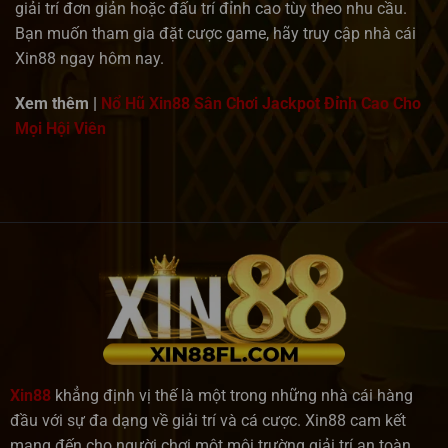
giải trí đơn giản hoặc đấu trí đỉnh cao tùy theo nhu cầu.
Bạn muốn tham gia đặt cược game, hãy truy cập nhà cái
Xin88 ngay hôm nay.
Xem thêm |
Nổ Hũ Xin88 Sân Chơi Jackpot Đỉnh Cao Cho
Mọi Hội Viên
Xin88
khẳng định vị thế là một trong những nhà cái hàng
đầu với sự đa dạng về giải trí và cá cược. Xin88 cam kết
mang đến cho người chơi một môi trường giải trí an toàn,