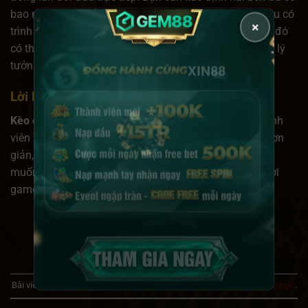
bao nhiêu bàn thắng, bao nhiêu thẻ phạt. Nếu 2 đội đều có
×
trình độ ngang nhau và tất cả trận đều hòa thì kết quả đó
có thể xảy đến ở hiện tại. Cửa even sẽ luôn là lựa chọn lý
XIN88
tưởng để bạn đầu tư.
Lời kết
Kèo chẵn lẻ
là hình thức đặt cược phù hợp cho cả thành
viên mới và người chơi lâu năm. Chúng có cách đọc đơn
giản, dễ dự đoán kết quả và tỷ lệ chiến thắng cao. Bạn
muốn đầu tư vào sản phẩm, hãy truy cập nền tảng chơi
game trực tuyến Xin88 ngay hôm nay.
Bài viết này được đăng trong
Tin tức Xin88
. Đánh dấu
liên kết thường trực
.