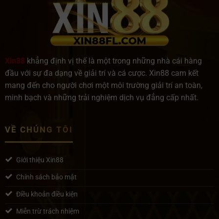
Xin88
khẳng định vị thế là một trong những nhà cái hàng
đầu với sự đa dạng về giải trí và cá cược. Xin88 cam kết
mang đến cho người chơi một môi trường giải trí an toàn,
minh bạch và những trải nghiệm dịch vụ đẳng cấp nhất.
VỀ CHÚNG TÔI
Giới thiệu Xin88
Chính sách bảo mật
Điều khoản điều kiện
Miễn trừ trách nhiệm