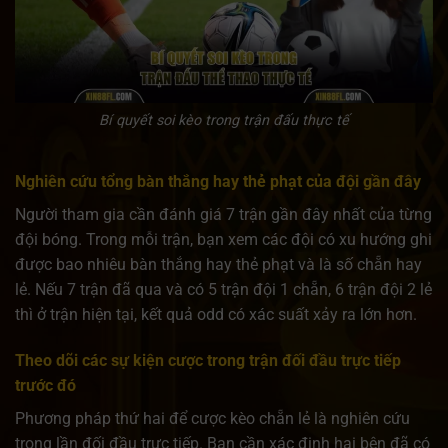
Bí quyết soi kèo trong trận đấu thực tế
Nghiên cứu tổng bàn thắng hay thẻ phạt của đội gần đây
Người tham gia cần đánh giá 7 trận gần đây nhất của từng
đội bóng. Trong mỗi trận, bạn xem các đội có xu hướng ghi
được bao nhiêu bàn thắng hay thẻ phạt và là số chẵn hay
lẻ. Nếu 7 trận đã qua và có 5 trận đội 1 chẵn, 6 trận đội 2 lẻ
thì ở trận hiện tại, kết quả odd có xác suất xảy ra lớn hơn.
Theo dõi các sự kiện cược trong trận đối đầu trực tiếp
trước đó
Phương pháp thứ hai để cược kèo chẵn lẻ là nghiên cứu
trong lần đối đầu trực tiếp. Bạn cần xác định hai bên đã có