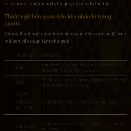
Esports: tổng mạng bị hạ gục, số bản đồ thi đấu.
Thuật ngữ liên quan đến kèo chẵn lẻ trong
sports
Những thuật ngữ quan trọng liên quan đến cược odd/ even
mà bạn cần quan tâm như sau:
STT
Thuật ngữ
Giải nghĩa
Người chơi dự đoán tổng của sự kiện được
1
Odd
nhắc đến là số lẻ như 1, 3, 5, 7, 9…
Thành viên cược tổng của sự kiện được đề cập
2
Even
là số chẵn như 2, 4, 10, 12…
O/E FT
3
Dự đoán kèo chẵn lẻ ở thời gian toàn trận
Odd/ Even
Full Time
O/E HT
Dự đoán cược o/e ở thời gian là hiệp 1 và phút
4
Odd/Even
bù giờ nếu có