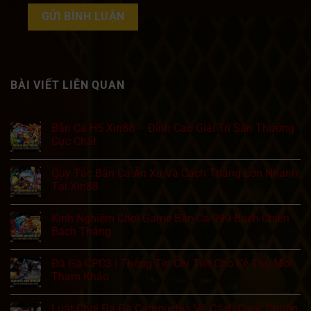
BÀI VIẾT LIÊN QUAN
Bắn Cá H5 Xin88 – Đỉnh Cao Giải Trí Săn Thưởng
Cực Chất
Quy Tắc Bắn Cá Ăn Xu Và Cách Thắng Lớn Nhanh
Tại Xin88
Kinh Nghiệm Chơi Game Bắn Cá 999 Bách Chiến
Bách Thắng
Đá Gà CPC3 | Thông Tin Chi Tiết Cho Kê Thủ Mới
Tham Khảo
Luật Chơi Đá Gà Campuchia Và Cách Cược Chuẩn