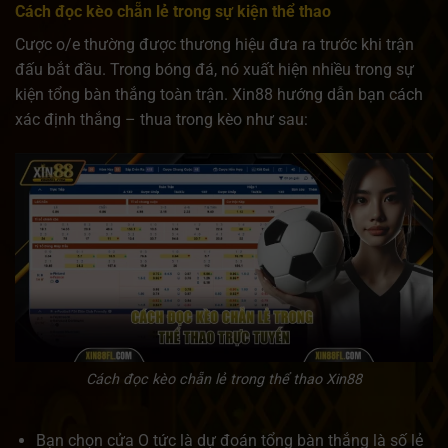
Cách đọc kèo chẵn lẻ trong sự kiện thể thao
Cược o/e thường được thương hiệu đưa ra trước khi trận
đấu bắt đầu. Trong bóng đá, nó xuất hiện nhiều trong sự
kiện tổng bàn thắng toàn trận. Xin88 hướng dẫn bạn cách
xác định thắng – thua trong kèo như sau:
Cách đọc kèo chẵn lẻ trong thể thao Xin88
Bạn chọn cửa O tức là dự đoán tổng bàn thắng là số lẻ