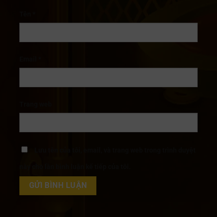
Tên
*
Email
*
Trang web
Lưu tên của tôi, email, và trang web trong trình duyệt
này cho lần bình luận kế tiếp của tôi.