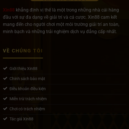
Xin88
khẳng định vị thế là một trong những nhà cái hàng
đầu với sự đa dạng về giải trí và cá cược. Xin88 cam kết
mang đến cho người chơi một môi trường giải trí an toàn,
minh bạch và những trải nghiệm dịch vụ đẳng cấp nhất.
VỀ CHÚNG TÔI
Giới thiệu Xin88
Chính sách bảo mật
Điều khoản điều kiện
Miễn trừ trách nhiệm
Chơi có trách nhiệm
Tác giả Xin88