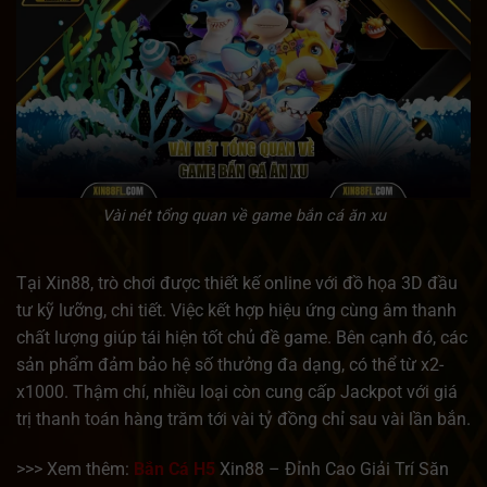
Vài nét tổng quan về game bắn cá ăn xu
Tại Xin88, trò chơi được thiết kế online với đồ họa 3D đầu
tư kỹ lưỡng, chi tiết. Việc kết hợp hiệu ứng cùng âm thanh
chất lượng giúp tái hiện tốt chủ đề game. Bên cạnh đó, các
sản phẩm đảm bảo hệ số thưởng đa dạng, có thể từ x2-
x1000. Thậm chí, nhiều loại còn cung cấp Jackpot với giá
trị thanh toán hàng trăm tới vài tỷ đồng chỉ sau vài lần bắn.
>>> Xem thêm:
Bắn Cá H5
Xin88 – Đỉnh Cao Giải Trí Săn