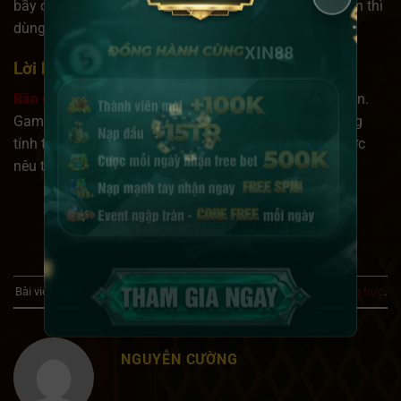
bầy cá thì xả đạn liên tục để ăn số lượng. Riêng loài lớn thì
dùng đạn mạnh nhưng tuyệt đối không được spam.
XIN88
Lời kết
Bắn cá ăn xu
là trò chơi giải trí cực cuốn hút và hấp dẫn.
Game kết hợp giữa phản xạ, chiến thuật cùng khả năng
tính toán cần thiết. Việc nắm vững những bí quyết được
nêu trên sẽ giúp bạn ăn xu đều đặn tại Xin88.
Bài viết này được đăng trong
Tin tức Xin88
. Đánh dấu
liên kết thường trực
.
NGUYỄN CƯỜNG