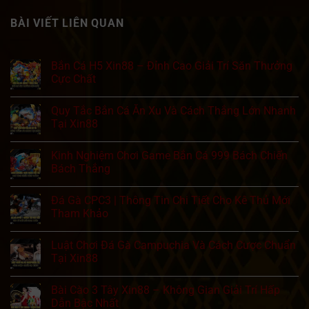
BÀI VIẾT LIÊN QUAN
Bắn Cá H5 Xin88 – Đỉnh Cao Giải Trí Săn Thưởng
Cực Chất
Quy Tắc Bắn Cá Ăn Xu Và Cách Thắng Lớn Nhanh
Tại Xin88
Kinh Nghiệm Chơi Game Bắn Cá 999 Bách Chiến
Bách Thắng
Đá Gà CPC3 | Thông Tin Chi Tiết Cho Kê Thủ Mới
Tham Khảo
Luật Chơi Đá Gà Campuchia Và Cách Cược Chuẩn
Tại Xin88
Bài Cào 3 Tây Xin88 – Không Gian Giải Trí Hấp
Dẫn Bậc Nhất