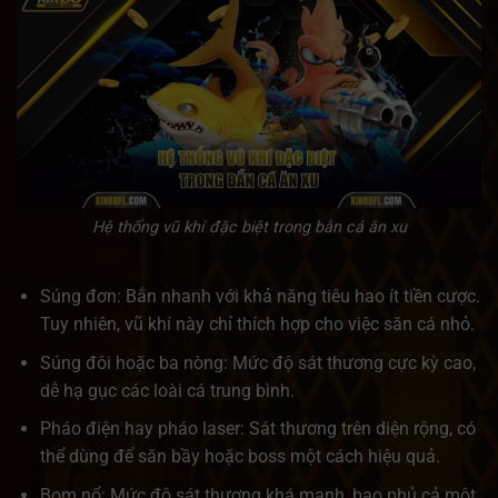
Hệ thống vũ khí đặc biệt trong bắn cá ăn xu
Súng đơn: Bắn nhanh với khả năng tiêu hao ít tiền cược.
Tuy nhiên, vũ khí này chỉ thích hợp cho việc săn cá nhỏ.
Súng đôi hoặc ba nòng: Mức độ sát thương cực kỳ cao,
dễ hạ gục các loài cá trung bình.
Pháo điện hay pháo laser: Sát thương trên diện rộng, có
thể dùng để săn bầy hoặc boss một cách hiệu quả.
Bom nổ: Mức độ sát thương khá mạnh, bao phủ cả một