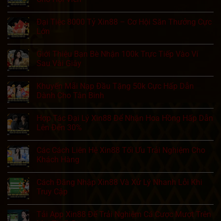
Đại Tiệc 8000 Tỷ Xin88 – Cơ Hội Săn Thưởng Cực
Lớn
Giới Thiệu Bạn Bè Nhận 100k Trực Tiếp Vào Ví
Sau Vài Giây
Khuyến Mãi Nạp Đầu Tặng 50k Cực Hấp Dẫn
Dành Cho Tân Binh
Hợp Tác Đại Lý Xin88 Để Nhận Hoa Hồng Hấp Dẫn
Lên Đến 30%
Các Cách Liên Hệ Xin88 Tối Ưu Trải Nghiệm Cho
Khách Hàng
Cách Đăng Nhập Xin88 Và Xử Lý Nhanh Lỗi Khi
Truy Cập
Tải App Xin88 Để Trải Nghiệm Cá Cược Mượt Trên