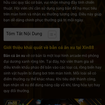
hữu các quy tắc cơ bản, vui nhộn nhưng đầy tính chiến
thuật. Hội viên chỉ cần sử dụng súng bắn để hạ mục tiêu
trên màn hình và nhận xu thưởng tương ứng. Điều này giúp
bạn dễ dàng chinh phục thưởng giá trị mỗi ngày.
Tóm Tắt Nội Dung
Giới thiệu khái quát về bắn cá ăn xu tại Xin88
Bắn cá ăn xu
về cơ bản là một loại hình arcade mô phỏng
đại dương xanh rộng lớn. Tại đây, hội viên tham gia sẽ
điều khiển khẩu pháo để bắn vào các loại cá, rồng biển hay
sinh vật huyền bí đang bơi trên màn hình. Mỗi loài sẽ có
điểm thưởng cụ thể khác nhau. Khi tiêu diệt thành công,
bạn nhận về xu để dùng nâng cấp vũ khí, tăng hỏa lực hay
quy đổi thưởng.