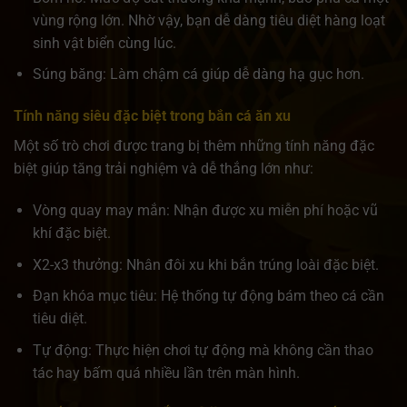
vùng rộng lớn. Nhờ vậy, bạn dễ dàng tiêu diệt hàng loạt
sinh vật biển cùng lúc.
Súng băng: Làm chậm cá giúp dễ dàng hạ gục hơn.
Tính năng siêu đặc biệt trong bắn cá ăn xu
Một số trò chơi được trang bị thêm những tính năng đặc
biệt giúp tăng trải nghiệm và dễ thắng lớn như:
Vòng quay may mắn: Nhận được xu miễn phí hoặc vũ
khí đặc biệt.
X2-x3 thưởng: Nhân đôi xu khi bắn trúng loài đặc biệt.
Đạn khóa mục tiêu: Hệ thống tự động bám theo cá cần
tiêu diệt.
Tự động: Thực hiện chơi tự động mà không cần thao
tác hay bấm quá nhiều lần trên màn hình.