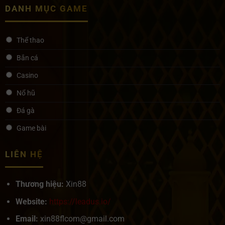
DANH MỤC GAME
Thể thao
Bắn cá
Casino
Nổ hũ
Đá gà
Game bài
LIÊN HỆ
Thương hiệu:
Xin88
Website:
https://leadus.io/
Email:
xin88flcom@gmail.com