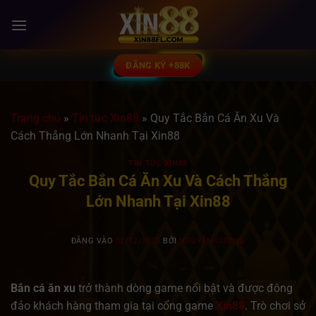
Bỏ
qua
nội
dung
ĐĂNG KÝ +88K
Trang chủ
»
Tin tức Xin88
»
Quy Tắc Bắn Cá Ăn Xu Và
Cách Thắng Lớn Nhanh Tại Xin88
TIN TỨC XIN88
Quy Tắc Bắn Cá Ăn Xu Và Cách Thắng
Lớn Nhanh Tại Xin88
ĐĂNG VÀO
02/12/2025
BỞI
NGUYỄN CƯỜNG
Bắn cá ăn xu
trở thành dòng game nổi bật và được đông
đảo khách hàng tham gia tại cổng game
Xin88
. Trò chơi sở