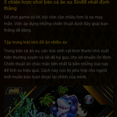
3 chiến lược chơi bắn cá ăn xu Xin88 nhất định
thắng
Để chơi game có lời, hội viên cần nhiều hơn là sự may
mắn. Việc áp dụng những chiến thuật dưới đây giúp bạn
thắng dễ dàng.
Tập trung loài nhỏ để ăn nhiều xu
Trong bắn cá ăn xu, các loài sinh vật kích thước nhỏ xuất
hiện thường xuyên và rất dễ hạ gục, cho lợi nhuận ổn định.
Chiến thuật ăn chắc mặc bền nhất là bắn những loại này
để tích xu hiệu quả. Cách này cực kỳ phù hợp cho người
mới muốn bảo toàn được tài chính của mình.